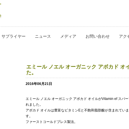
サプライヤー
ニュース
メディア
お問い合わせ
アク
エミール ノエル オーガニック アボカド オイル
た。
2016年06月21日
エミール ノエル オーガニック アボカド オイルがVitamin ef
れました。
アボカド オイルは豊富なビタミンEと不飽和脂肪酸が含まれてい
す。
ファーストコールドプレス製法。