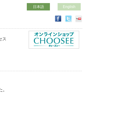
日本語
English
セス
た。